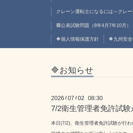
クレーン運転士になるには～クレー
🟦公表試験問題（8年4月7年10月）
🔶個人情報保護方針
🔶九州安
🔷お知らせ
2026
07
02 08:30
/
/
7/2衛生管理者免許試
本日(7/2)、衛生管理者免許試験が行