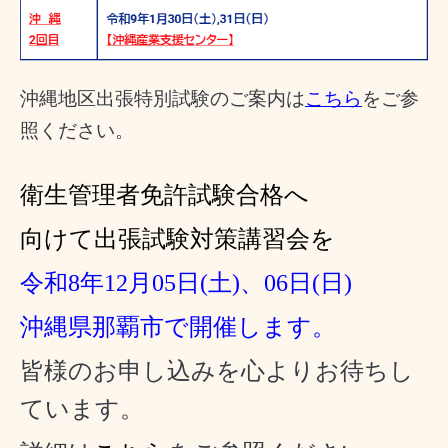
沖縄地区出張特別試験のご案内は
こちら
をご参
照ください。
衛生管理者免許試験合格へ
向けて出張
試験対策講習会
を
令和8年12月05
日
(
土
)
、06日
(
日
)
沖縄県那覇市で開催します。
皆様のお申し込みを心よりお待ちし
ています。