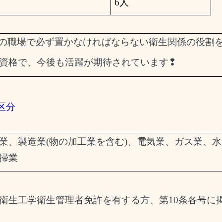
6人
の職場で必ず置かなければならない衛生関係の役割
資格で、今後も活躍が期待されています
❢
区分
業、製造業
(
物の加工業を含む
)
、電気業、ガス業、水
掃業
衛生工学衛生管理者免許を有する方、第
10
条各号に