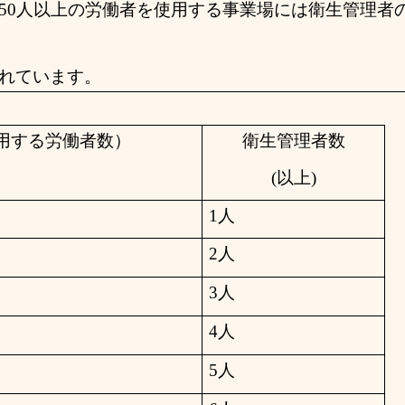
50
人以上の労働者を使用する事業場には衛生管理者
れています。
用する労働者数）
衛生管理者数
(
以上
)
1
人
2
人
3
人
4人
5
人