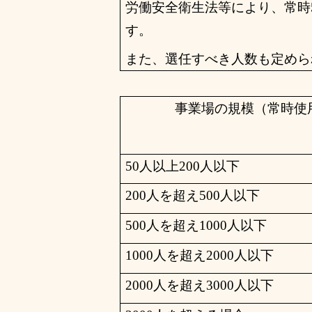
労働安全衛生法等により、常時
す。
また、選任すべき人数も定めら
事業場の規模（常時使
50
人以上
200
人以下
200
人を超え
500
人以下
500
人を超え
1000
人以下
1000
人を超え
2000
人以下
2000
人を超え
3000
人以下