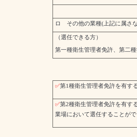
ロ その他の業種
(
上記に属さ
（選任できる方）
第一種衛生管理者免許、第二種
✅
第
1
種衛生管理者免許を有す
✅
第
2
種衛生管理者免許を有す
業場において選任することがで