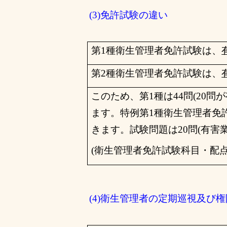
(3)
免許試験の違い
第
1
種衛生管理者免許試験は、
第
2
種衛生管理者免許試験は、
このため、第
1
種は
44
問
(20
問が
ます。特例第
1
種衛生管理者免
きます。
試験問題は20問(有害
(
衛生管理者免許試験科目・配
(4)衛生管理者の定期巡視及び