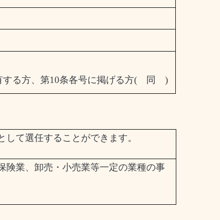
有する方、第
10
条各号に掲げる方
(
同
)
として選任することができます。
保険業、卸売・小売業等一定の業種の事