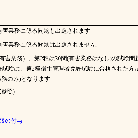
有害業務に係る問題も出題されます
。
有害業務に係る問題は出題されません
。
有害業務）、第
2
種は
30
問(有害業務はなし)の試験問
許試験は、第
2
種衛生管理者免許試験に合格された方
業務のみ)となります。
点
参照
)
権限の付与