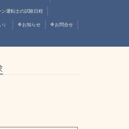
レーン運転士の試験日程
い）
🔷お知らせ
🔷お問合せ
験