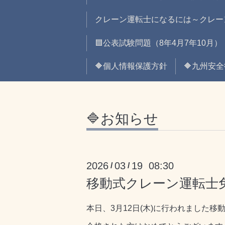
クレーン運転士になるには～クレー
🟦公表試験問題（8年4月7年10月）
🔶個人情報保護方針
🔶九州安
🔷お知らせ
2026
03
19 08:30
/
/
移動式クレーン運転士免
本日、3月12日(木)に行われました