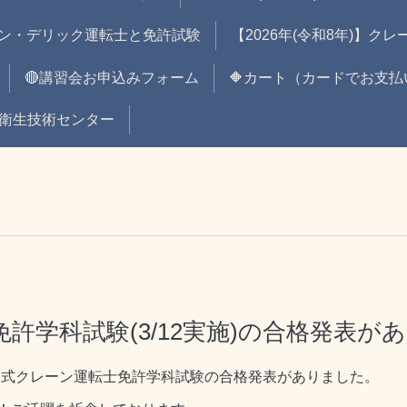
ン・デリック運転士と免許試験
【2026年(令和8年)】ク
🔴講習会お申込みフォーム
🔶カート（カードでお支払
全衛生技術センター
許学科試験(3/12実施)の合格発表が
移動式クレーン運転士免許学科試験の合格発表がありました。